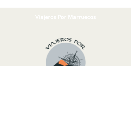
Viajeros Por Marruecos
Somos un grupo joven
Touareg del desierto
de
Marruecos
,
listo para organizar un viaje hecho a
medida siguiendo sus necesidades y deseos, debido al
hecho de que sabemos perfectamente este país. Le