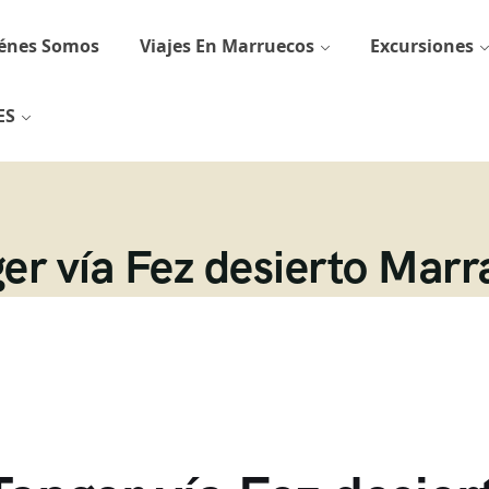
énes Somos
Viajes En Marruecos
Excursiones
ES
ger vía Fez desierto Mar