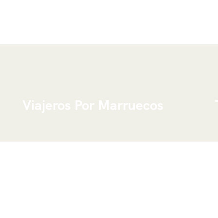
Viajeros Por Marruecos
Somos un grupo joven
Touareg del desierto
de
Marruecos
,
listo para organizar un viaje
hecho a medida siguiendo sus necesidades y
deseos, debido al hecho de que sabemos
perfectamente este país. Le podemos ofrecer