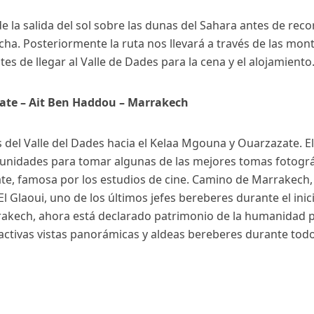
 la salida del sol sobre las dunas del Sahara antes de rec
ucha. Posteriormente la ruta nos llevará a través de las mo
es de llegar al Valle de Dades para la cena y el alojamiento
azate – Ait Ben Haddou – Marrakech
 del Valle del Dades hacia el Kelaa Mgouna y Ouarzazate. El
idades para tomar algunas de las mejores tomas fotográfica
e, famosa por los estudios de cine. Camino de Marrakech, s
laoui, uno de los últimos jefes bereberes durante el inicio
rrakech, ahora está declarado patrimonio de la humanidad 
tractivas vistas panorámicas y aldeas bereberes durante to