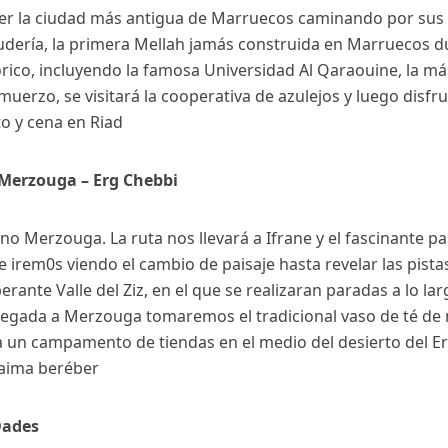
 la ciudad más antigua de Marruecos caminando por sus cal
la judería, la primera Mellah jamás construida en Marruecos
stórico, incluyendo la famosa Universidad Al Qaraouine, la má
muerzo, se visitará la cooperativa de azulejos y luego disf
o y cena en Riad
 – Merzouga – Erg Chebbi
o Merzouga. La ruta nos llevará a Ifrane y el fascinante pa
e irem0s viendo el cambio de paisaje hasta revelar las pistas
berante Valle del Ziz, en el que se realizaran paradas a lo l
 llegada a Merzouga tomaremos el tradicional vaso de té de
a un campamento de tiendas en el medio del desierto del 
haima beréber
Dades