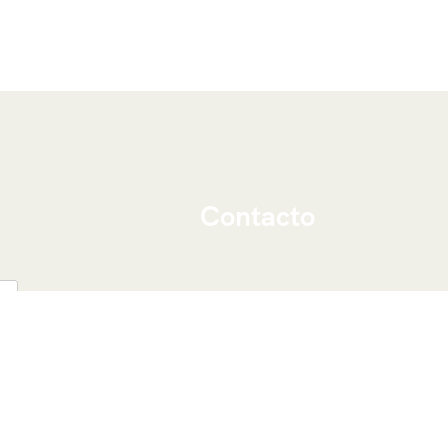
Contacto
Viajeros Por Marruecos
Marruecos, marrakech 40000
Teléfono: ‭
+212 676-237833‬
Whatsapp: ‭
+212 676-237833