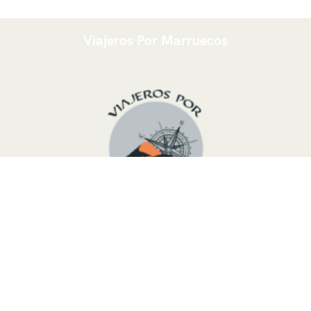
Viajeros Por Marruecos
Somos un grupo joven
Touareg del desierto
de
Marruecos
,
listo para organizar un viaje hecho a
medida siguiendo sus necesidades y deseos, debido al
hecho de que sabemos perfectamente este país. Le