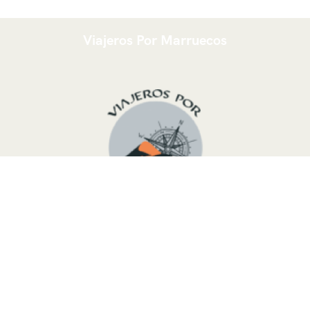
Viajeros Por Marruecos
Somos un grupo joven
Touareg del desierto
de
Marruecos
,
listo para organizar un viaje hecho a
medida siguiendo sus necesidades y deseos, debido al
hecho de que sabemos perfectamente este país. Le