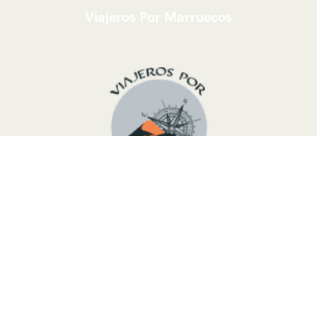
Viajeros Por Marruecos
Somos un grupo joven
Touareg del desierto
de
Marruecos
,
listo para organizar un viaje hecho a
medida siguiendo sus necesidades y deseos, debido al
hecho de que sabemos perfectamente este país. Le
podemos ofrecer diferentes rutas de todo el país y
trabajar con pequeños y grandes grupos de visitantes.