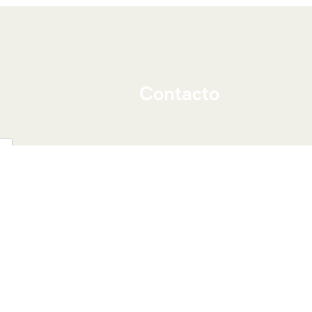
Contacto
Viajeros Por Marruecos
Marruecos, marrakech 40000
Teléfono: ‭
+212 676-237833‬
Whatsapp: ‭
+212 676-237833