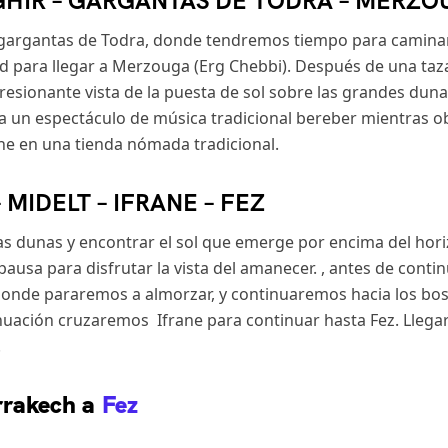
NGHIR – GARGANTAS DE TODRA – MERZ
 gargantas de Todra, donde tendremos tiempo para caminar 
rfoud para llegar a Merzouga (Erg Chebbi). Después de una 
resionante vista de la puesta de sol sobre las grandes dun
 a un espectáculo de música tradicional bereber mientras obse
he en una tienda nómada tradicional.
 MIDELT – IFRANE – FEZ
a las dunas y encontrar el sol que emerge por encima del h
pausa para disfrutar la vista del amanecer. , antes de conti
ilt donde pararemos a almorzar, y continuaremos hacia los 
inuación cruzaremos Ifrane para continuar hasta Fez. Llegare
.
rrakech a
Fez