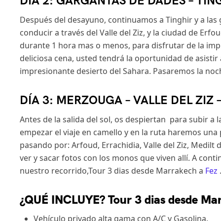
DÍA 2: GARGANTAS DE DADES – TI
Después del desayuno, continuamos a Tinghir y a las
conducir a través del Valle del Ziz, y la ciudad de E
durante 1 hora mas o menos, para disfrutar de la imp
deliciosa cena, usted tendrá la oportunidad de asistir
impresionante desierto del Sahara. Pasaremos la noc
DÍA 3: MERZOUGA – VALLE DEL ZIZ –
Antes de la salida del sol, os despiertan para subir 
empezar el viaje en camello y en la ruta haremos una 
pasando por: Arfoud, Errachidia, Valle del Ziz, Med
ver y sacar fotos con los monos que viven allí. A cont
nuestro recorrido,Tour 3 dias desde Marrakech a
Fez
¿QUÉ INCLUYE? Tour 3 dias desde Ma
Vehículo privado alta gama con A/C y Gasolina.