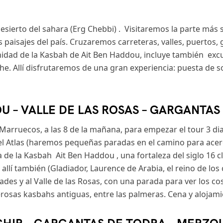
desierto del sahara (Erg Chebbi) . Visitaremos la parte má
paisajes del país. Cruzaremos carreteras, valles, puertos, 
idad de la Kasbah de Ait Ben Haddou, incluye también excur
 Allí disfrutaremos de una gran experiencia: puesta de sol
U – VALLE DE LAS ROSAS – GARGANTAS
arruecos, a las 8 de la mañana, para empezar el tour 3 dia
l Atlas (haremos pequeñas paradas en el camino para acer
ta de la Kasbah Ait Ben Haddou , una fortaleza del siglo 16
allí también (Gladiador, Laurence de Arabia, el reino de lo
des y al Valle de las Rosas, con una parada para ver los cos
osas kasbahs antiguas, entre las palmeras. Cena y alojami