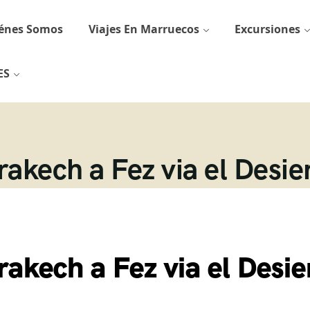
énes Somos
Viajes En Marruecos
Excursiones
ES
akech a Fez via el Desie
akech a Fez via el Desie